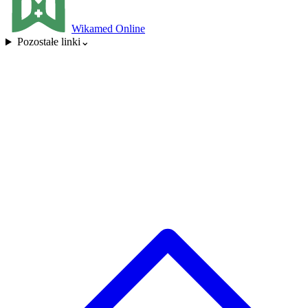
Wikamed Online
Pozostałe linki
⌄
Leczenie zaburzeń
odżywiania