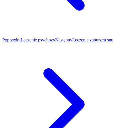
Poprzedni
Leczenie psychozy
Następny
Leczenie zaburzeń snu