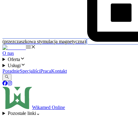
(przezczaszkowa stymulacja magnetyczna)
O nas
Oferta
Usługi
Poradnie
Specjaliści
Praca
Kontakt
Wikamed Online
Pozostałe linki
⌄