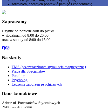
zdrowych, chcących poprawić pamięć i koncentrację
Zapraszamy
Czynne od poniedziałku do piątku
w godzinach od 8:00 do 20:00
oraz w soboty od 8:00 do 15:00.
Na skróty
TMS (przezczaszkowa stymulacja magnetyczna)
Praca dla Specjalistów
Poradnie
Psycholog
Leczenie zaburzeń psychicznych
Dane kontaktowe
Adres: ul. Powstańców Styczniowych
2/98, 62-510 Konin