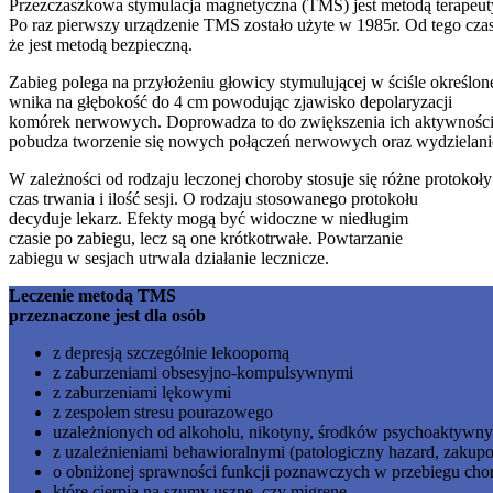
Przezczaszkowa stymulacja magnetyczna (TMS) jest metodą terapeu
Po raz pierwszy urządzenie TMS zostało użyte w 1985r. Od tego czasu
że jest metodą bezpieczną.
Zabieg polega na przyłożeniu głowicy stymulującej w ściśle określo
wnika na głębokość do 4 cm powodując zjawisko depolaryzacji
komórek nerwowych. Doprowadza to do zwiększenia ich aktywności,
pobudza tworzenie się nowych połączeń nerwowych oraz wydzielani
W zależności od rodzaju leczonej choroby stosuje się różne protokoły
czas trwania i ilość sesji. O rodzaju stosowanego protokołu
decyduje lekarz. Efekty mogą być widoczne w niedługim
czasie po zabiegu, lecz są one krótkotrwałe. Powtarzanie
zabiegu w sesjach utrwala działanie lecznicze.
Leczenie metodą TMS
przeznaczone jest dla osób
z depresją szczególnie lekooporną
z zaburzeniami obsesyjno-kompulsywnymi
z zaburzeniami lękowymi
z zespołem stresu pourazowego
uzależnionych od alkoholu, nikotyny, środków psychoaktywn
z uzależnieniami behawioralnymi (patologiczny hazard, zakupo
o obniżonej sprawności funkcji poznawczych w przebiegu cho
które cierpią na szumy uszne, czy migrenę