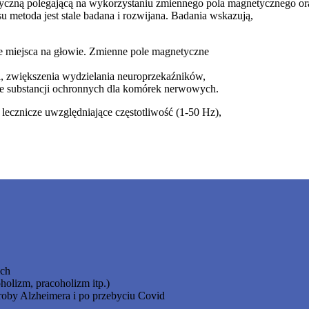
tyczną polegającą na wykorzystaniu zmiennego pola magnetycznego o
 metoda jest stale badana i rozwijana. Badania wskazują,
ne miejsca na głowie. Zmienne pole magnetyczne
 zwiększenia wydzielania neuroprzekaźników,
e substancji ochronnych dla komórek nerwowych.
 lecznicze uwzględniające częstotliwość (1-50 Hz),
ych
holizm, pracoholizm itp.)
roby Alzheimera i po przebyciu Covid