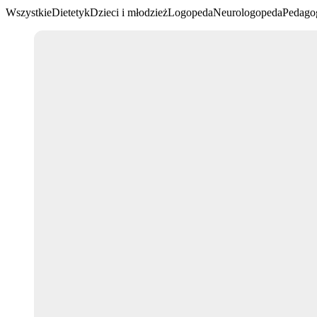
Wszystkie
Dietetyk
Dzieci i młodzież
Logopeda
Neurologopeda
Pedago