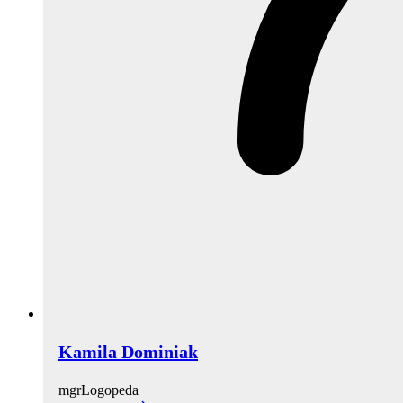
Kamila Dominiak
mgr
Logopeda