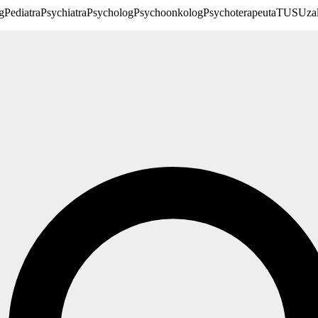
g
Pediatra
Psychiatra
Psycholog
Psychoonkolog
Psychoterapeuta
TUS
Uzal