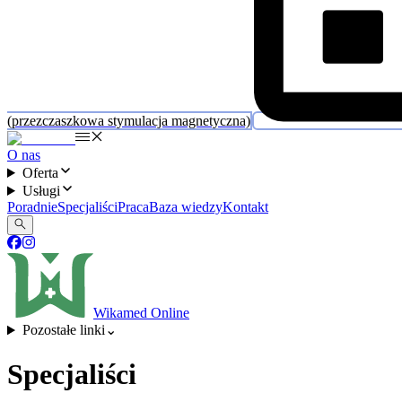
(przezczaszkowa stymulacja magnetyczna)
O nas
Oferta
Usługi
Poradnie
Specjaliści
Praca
Baza wiedzy
Kontakt
Wikamed Online
Pozostałe linki
⌄
Specjaliści