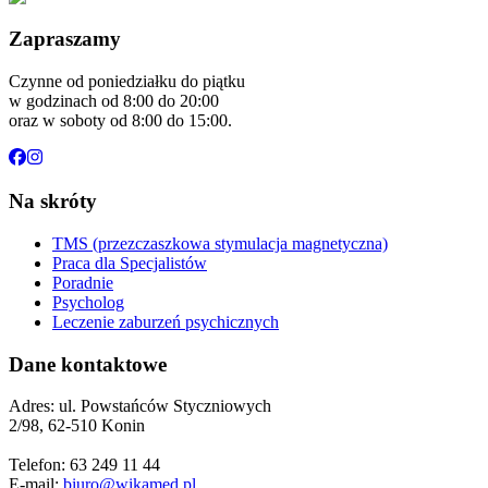
Zapraszamy
Czynne od poniedziałku do piątku
w godzinach od 8:00 do 20:00
oraz w soboty od 8:00 do 15:00.
Na skróty
TMS (przezczaszkowa stymulacja magnetyczna)
Praca dla Specjalistów
Poradnie
Psycholog
Leczenie zaburzeń psychicznych
Dane kontaktowe
Adres: ul. Powstańców Styczniowych
2/98, 62-510 Konin
Telefon: 63 249 11 44
E-mail:
biuro@wikamed.pl