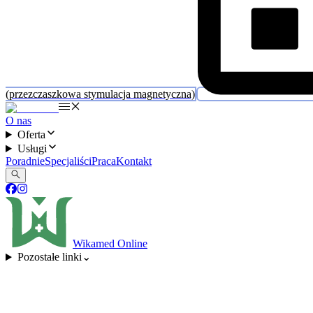
(przezczaszkowa stymulacja magnetyczna)
O nas
Oferta
Usługi
Poradnie
Specjaliści
Praca
Kontakt
Wikamed Online
Pozostałe linki
⌄